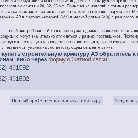
ннелей и сооружении разнообразных подземных конструкций применяют 
поперечном сечении 20, 32, 36 мм. Применение изделий с такими разме
й выносливостью к вертикальным нагрузкам на готовое сооружение. М
тержень A3 в прутках немерной (н/д) и мерной длины (м/д) с разбросом д
— самый востребованный класс арматуры, однако в зависимости от заво
продукцию могут значительно отличаться у разных поставщиков. Поэтому
ние купить продукцию у определенного поставщика, нужно изучить ката
 с текущей ситуацией на соответствующем сегменте рынка.
 купить строительную арматуру А3 обратитесь к 
онам, либо через
форму обратной связи
:
62) 401592
62) 401592
Полный прайс-лист на стальную арматуру
Услуги по 