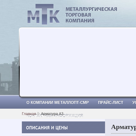
МеталлОпт-смр: ТРУБА СТАЛЬНА
О КОМПАНИИ МЕТАЛЛОПТ-СМР
ПРАЙС-ЛИСТ
У
Главная
Арматура A3
КОНТАКТНАЯ ИНФОРМАЦИЯ
Арматур