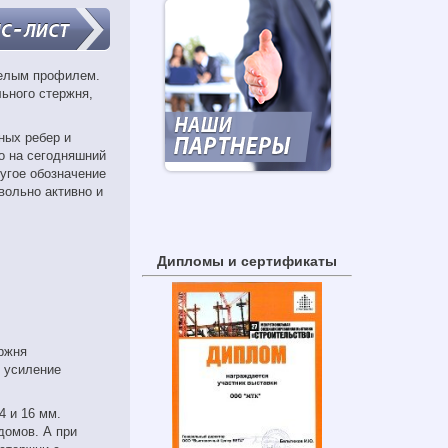
телым профилем.
ьного стержня,
ных ребер и
о на сегодняшний
ругое обозначение
вольно активно и
Дипломы и сертификаты
ержня
е усиление
4 и 16 мм.
домов. А при