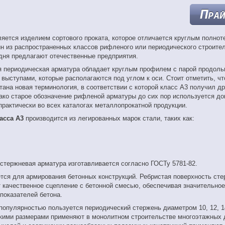
яется изделием сортового проката, которое отличается круглым полно
н из распространенных классов рифленого или периодического строител
дня предлагают отечественные предприятия.
 периодическая арматура обладает круглым профилем с парой продоль
выступами, которые располагаются под углом к оси. Стоит отметить, чт
тана новая терминология, в соответствии с которой класс А3 получил д
ко старое обозначение рифленой арматуры до сих пор используется до
практически во всех каталогах металлопрокатной продукции.
асса А3
производится из легированных марок стали, таких как:
стержневая арматура изготавливается согласно ГОСТу 5781-82.
тся для армирования бетонных конструкций. Ребристая поверхность ст
 качественное сцепление с бетонной смесью, обеспечивая значительно
показателей бетона.
опулярностью пользуется периодический стержень диаметром 10, 12, 1
кими размерами применяют в монолитном строительстве многоэтажных 