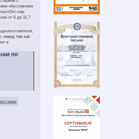
стержни с
рами обусловлено
еталлОпт-смр
лин от 6 до 11,7
да-изготовителя,
, перед тем как
лог и
нам по
доставке