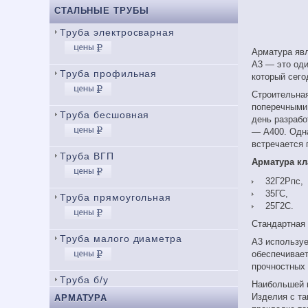
СТАЛЬНЫЕ ТРУБЫ
Труба электросварная
Арматура явл
А3 — это оди
Труба профильная
который сего
Строительная
поперечными 
Труба бесшовная
день разрабо
— А400. Одна
встречается 
Труба ВГП
Арматура кл
32Г2Рпс,
35ГС,
Труба прямоугольная
25Г2С.
Стандартная 
Труба малого диаметра
А3 используе
обеспечивает
прочностных 
Труба б/у
Наибольшей п
Изделия с та
АРМАТУРА