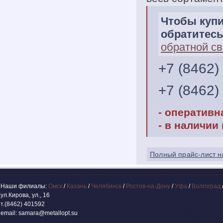
Чтобы купи
обратитесь
обратной св
+7 (8462)
+7 (8462)
- оперативн
- в наличии
Полный прайс-лист н
Наши филиалы:
Омск
/
Казань
/
Челябинск
/
Ростов-на-Дону
/
Уфа
/
Волгоград
ул.Кирова, ул., 16
т.(8462) 401592
email: samara@metallopt.su