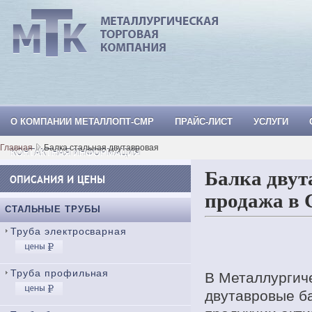
О КОМПАНИИ МЕТАЛЛОПТ-СМР
ПРАЙС-ЛИСТ
УСЛУГИ
МеталлОпт-смр: ТРУБА СТАЛЬНАЯ, Тр
Главная
Балка стальная двутавровая
КОНТАКТНАЯ ИНФОРМАЦИЯ
Балка двут
продажа в 
СТАЛЬНЫЕ ТРУБЫ
Труба электросварная
Труба профильная
В Металлургич
двутавровые ба