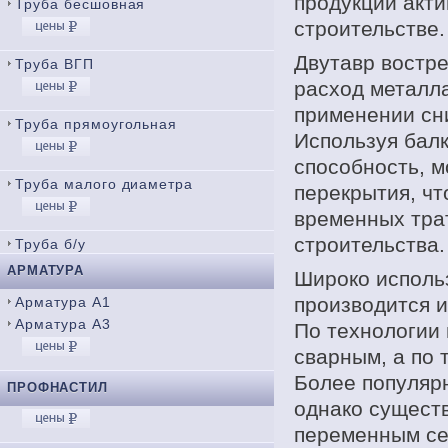
продукции акт
Труба бесшовная
строительстве.
Двутавр востре
Труба ВГП
расход металла
применении сн
Труба прямоугольная
Используя бал
способность, м
Труба малого диаметра
перекрытия, ч
временных трат
строительства.
Труба б/у
АРМАТУРА
Широко исполь
производится и
Арматура А1
Арматура А3
По технологии
сварным, а по 
Более популяр
ПРОФНАСТИЛ
однако существ
переменным се