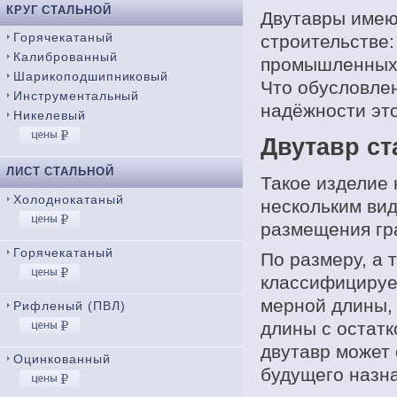
КРУГ СТАЛЬНОЙ
Двутавры имею
Горячекатаный
строительстве:
Калиброванный
промышленных 
Шарикоподшипниковый
Что обусловле
Инструментальный
надёжности это
Никелевый
Двутавр ст
ЛИСТ СТАЛЬНОЙ
Такое изделие 
Холоднокатаный
нескольким вид
размещения гра
Горячекатаный
По размеру, а 
классифицирует
мерной длины, 
Рифленый (ПВЛ)
длины с остатк
двутавр может 
Оцинкованный
будущего назн