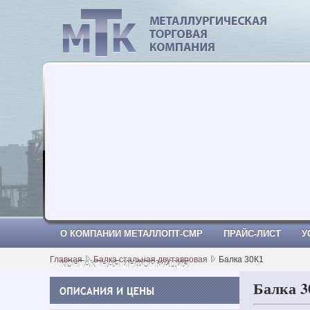
МеталлОпт-смр: ТРУБА СТАЛЬНА
О КОМПАНИИ МЕТАЛЛОПТ-СМР
ПРАЙС-ЛИСТ
У
Главная
Балка стальная двутавровая
Балка 30К1
КОНТАКТНАЯ ИНФОРМАЦИЯ
Балка 3