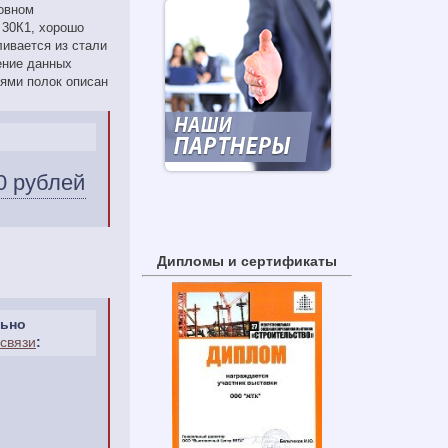
новном
 30К1, хорошо
ливается из стали
ение данных
ями полок описан
0 рублей
Дипломы и сертификаты
льно
связи
: