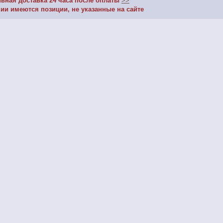
ивная доставка 24 часа после оплаты
>>
чии имеются позиции, не указанные на сайте