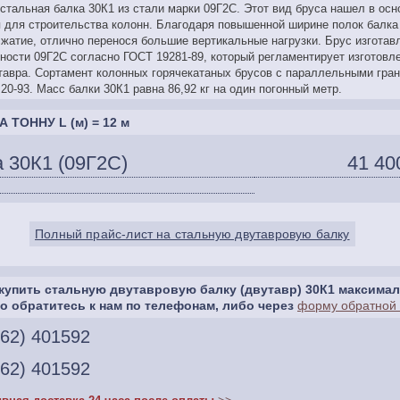
стальная балка 30К1 из стали марки 09Г2С. Этот вид бруса нашел в ос
 для строительства колонн. Благодаря повышенной ширине полок балка
сжатие, отлично перенося большие вертикальные нагрузки. Брус изготав
ности 09Г2С согласно ГОСТ 19281-89, который регламентирует изготовл
авра. Сортамент колонных горячекатаных брусов с параллельными гран
0-93. Масс балки 30К1 равна 86,92 кг на один погонный метр.
А ТОННУ L (м) = 12 м
 30К1 (09Г2С)
41 40
Полный прайс-лист на стальную двутавровую балку
купить стальную двутавровую балку (двутавр) 30К1 максима
о обратитесь к нам по телефонам, либо через
форму обратной 
462) 401592
462) 401592